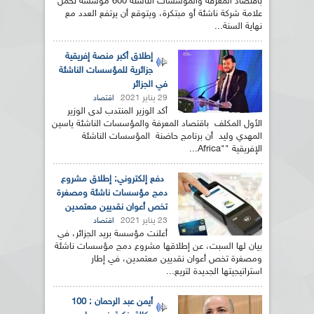
باقتصاد المعرفة والمؤسسات الناشئة 600 مؤسسة تحمل
علامة شركة ناشئة أو مبتكرة، ويتوقع أن يرتفع العدد مع
نهاية السنة...
إطلاق أكبر منصة إفريقية
جزائرية للمؤسسات الناشئة
في الجزائر
29 يناير 2021
اقتصاد
أكد الوزير المنتدب لدى الوزير
الأول المكلف باقتصاد المعرفة والمؤسسات الناشئة ياسين
المهدي وليد أن برنامج حاضنة المؤسسات الناشئة
الإفريقية ""Africa...
دفع إلكتروني: إطلاق مشروع
دمج مؤسسات ناشئة ومصغرة
تخص أعوان نقديين معتمدين
23 يناير 2021
اقتصاد
أعلنت مؤسسة بريد الجزائر، في
بيان لها السبت، عن إطلاقها مشروع دمج مؤسسات ناشئة
ومصغرة تخص أعوان نقديين معتمدين، في إطار
استراتيجيتها الجديدة لتريع...
أيمن عبد الرحمان : 100