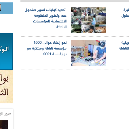
رة
تحديد كيفيات تسيير صندوق
خول
دعم وتطوير المنظومة
الاقتصادية للمؤسسات
الناشئة
يقية
نحو إنشاء حوالي 1500
لناشئة
مؤسسة ناشئة ومبتكرة مع
نهاية سنة 2021
صور الإ