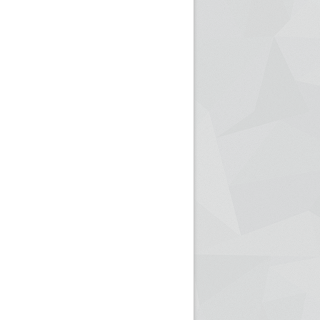
ريم الإذاعة الجزائرية للرياضيين البارالمبيين المتوجين
بالصور... اللقاء الوطني لمديري الإذ
اليات في طوكيو
حول مرافقة وتغطية الإنتخابات المحلية لـ27 نوفمب