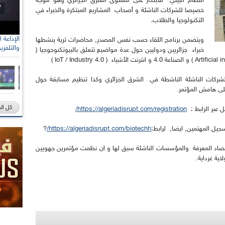
النظام البيئي للابتكار على مستوى الشرق الجزائري وهو موجه
خصيصا للشركات الناشئة و أصحاب المشاريع المبتكرة والخبراء في
التكنولوجيا والطلاب.
ويتضمن برنامج اللقاء حسب نفس المصدر, محاضرات ثرية ينشطها
والتلفزي
خبراء جزائريين ودوليين حول عدة مواضيع تتعلق بالبيوتكنوجوجيا (
كات الناشئة الناشطة في الشرق الجزائري وكذا تنظيم مسابقة حول
على هامش المؤتمر.
كل ال
ل عبر الرابط :
https://algeriadisrupt.com/registration/
جيل المهتمين, ايضا, لرابط:
https://algeriadisrupt.com/biotechh/
?
ة باقتصاد المعرفة والمؤسسات الناشئة سبق لها و ان نظمت مؤتمرين جهويين
اية غرداية.