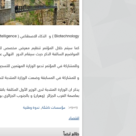
Biotechnology ) و الذكاء الاصطناعي ( Artificial intelligence ) و الصناعة 4.0 و انترنت الأشياء ( IoT / Industry 4.0 )
كما سيتم خلال المؤتمر تنظيم معرض مخصص للشر
المواضيع السالفة الذكر حيث سيقام الدور النهائي 
وللمشاركة في المؤتمر تدعو الوزارة المهتمين للتسجي
و للمشاركة في المسابقة وضعت الوزارة المنتدبة لتس
يذكر ان الوزارة المنتدبة لدى الوزير الأول المكلف
بعاصمة الغرب الجزائر (وهران) و بالجنوب الجزائري بول
وسوم:
,
مؤسسات ناشئة
ندوة وطنية
اقتصاد
طالع ايضاً