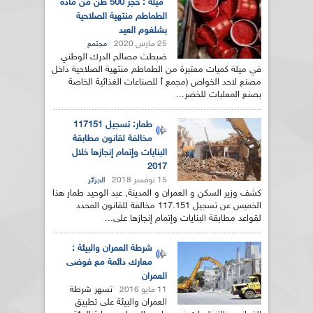
ميلة : حجز 500 طن من مادة
الطماطم منتهية الصلاحية
بشلغوم العيد
25 مارس 2020
مجتمع
ضبطت مصالح الدرك الوطني
في ميلة كميات معتبرة من الطماطم منتهية الصلاحية داخل
مصنع لاحد الخواص (مجمع أ للصناعات الغذائية الخاصة
بصنع المعلبات للخضر...
طمار: تسجيل 117151
مخالفة لقانون مطابقة
البنايات وإتمام إنجازها خلال
2017
15 نوفمبر 2018
الجزائر
كشف وزير السكن و العمران و المدينة, عبد الوحيد طمار هذا
الخميس عن تسجيل 117.151 مخالفة للقانون المحدد
لقواعد مطابقة البنايات وإتمام إنجازها على...
شرطة العمران والبيئة :
معارك دائمة مع فوضى
العمران
تسهر شرطة
11 مايو 2016
العمران والبيئة على تطبيق