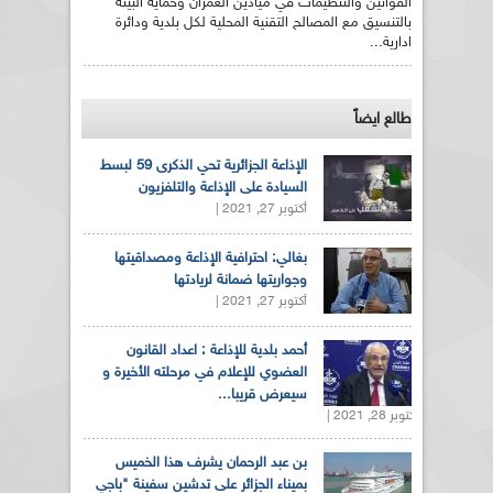
القوانين والتنظيمات في ميادين العمران وحماية البيئة
بالتنسيق مع المصالح التقنية المحلية لكل بلدية ودائرة
ادارية...
طالع ايضاً
الإذاعة الجزائرية تحي الذكرى 59 لبسط
السيادة على الإذاعة والتلفزيون
أكتوبر 27, 2021 |
بغالي: احترافية الإذاعة ومصداقيتها
وجواريتها ضمانة لريادتها
أكتوبر 27, 2021 |
أحمد بلدية للإذاعة : اعداد القانون
العضوي للإعلام في مرحلته الأخيرة و
سيعرض قريبا...
أكتوبر 28, 2021 |
بن عبد الرحمان يشرف هذا الخميس
بميناء الجزائر على تدشين سفينة "باجي