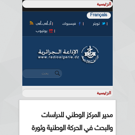
Français
آر أس أس
تويتر
فيسبوك
يوتيوب
‏بحث ‏
استمارة البحث
مدير المركز الوطني للدراسات
والبحث في الحركة الوطنية وثورة