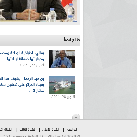
طالع ايضاً
بغالي: احترافية الإذاعة ومصد
وجواريتها ضمانة لريادتها
أكتوبر 27, 2021 |
بن عبد الرحمان يشرف هذا ا
بميناء الجزائر على تدشين سف
مختار 3...
أكتوبر 28, 2021 |
الواجهة
القناة الأولى
القناة الثانية
القناة الثا
© 2026 الإذاعة الجزائرية. كل الحقوق محفوظة | 21 شارع الشهداء | هاتف:023500301 | فاكس:021230823/25