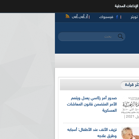
الإذاعات المحلية
آر أس أس
تويتر
فيسبوك
‏بحث ‏
استمارة البحث
كثر قراءة
صدور أمر رئاسي يعدل ويتمم
الأمر المتضمن قانون المعاشات
العسكرية
نزيف الأنف عند الأطفال: أسبابه
وطرق علاجه