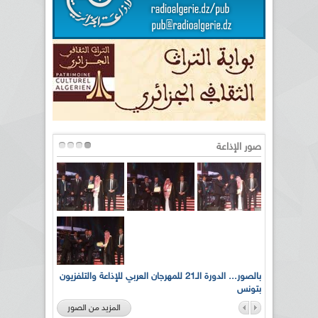
صور الإذاعة
لى أرواح
بالصور... الدورة الـ21 للمهرجان العربي للإذاعة والتلفزيون
بتونس
المزيد من الصور