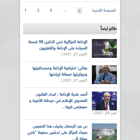
الصفحات
الصفحة الأخيرة
…
3
2
1
طالع ايضاً
الإذاعة الجزائرية تحي الذكرى 59 لبسط
السيادة على الإذاعة والتلفزيون
أكتوبر 27, 2021 |
بغالي: احترافية الإذاعة ومصداقيتها
وجواريتها ضمانة لريادتها
أكتوبر 27, 2021 |
أحمد بلدية للإذاعة : اعداد القانون
العضوي للإعلام في مرحلته الأخيرة و
سيعرض قريبا...
أكتوبر 28, 2021 |
بن عبد الرحمان يشرف هذا الخميس
بميناء الجزائر على تدشين سفينة "باجي
مختار 3...