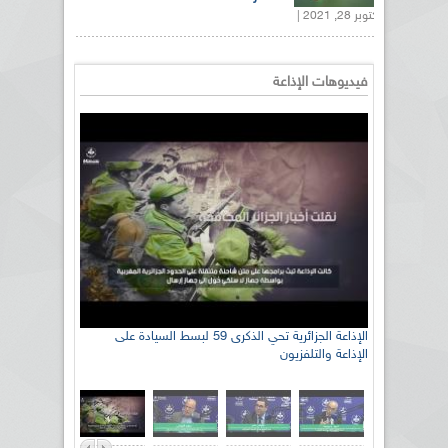
أكتوبر 28, 2021 |
فيديوهات الإذاعة
رئيس اللجنة الوطنية الجزائرية للتضامن مع الشعب
الإذاعة الجزائرية تحي الذكرى 59 لبسط السيادة على
الإذاعة والتلفزيون
الصحراوي السيد سعيد العياشي