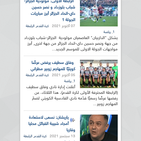
الرابطة الاولى: مولودية الجزائر-
شباب بلوزداد و نصر حسين
داي-اتحاد الجزائر أبرز مباريات
الجولة 1
07 أكتوبر 2021
,
كرة القدم
الرابطة
,
1
رياضة
يشكل "الداربيان" العاصميان مولودية الجزائر-شباب بلوزداد
من جهة ونصر حسين داي-اتحاد الجزائر من جهة اخرى, أبرز
مواجهات الجولة الاولى للموسم الجديد...
وفاق سطيف يرفض عرضًا
كويتيًا للمهاجم زوبير مطراني
05 أكتوبر 2021
,
كرة القدم
الرابطة
,
1
رياضة
أعلنت إدارة نادي وفاق سطيف
(الرابطة المحترفة الأولى لكرة القدم)، هذا الثلاثاء، عن
رفضها عرضًا رسميًا قدّمه نادي القادسية الكويتي لضمّ
المهاجم زوبير...
ياريشان: نسعى لاستعادة
أمجاد شبيبة القبائل محليا
وقاريا
13 سبتمبر 2021
,
كرة القدم
الرابطة