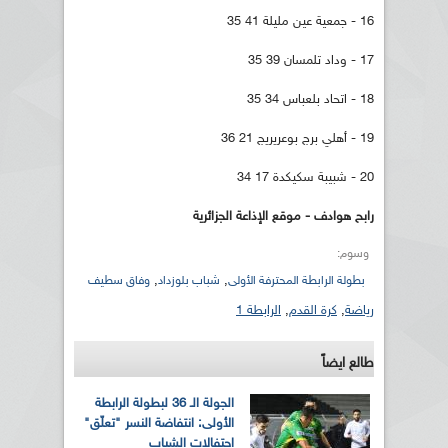
16 - جمعية عين مليلة 41 35
17 - وداد تلمسان 39 35
18 - اتحاد بلعباس 34 35
19 - أهلي برج بوعريريج 21 36
20 - شبيبة سكيكدة 17 34
رابح هوادف - موقع الإذاعة الجزائرية
وسوم:
,
,
بطولة الرابطة المحترفة الأولى
شباب بلوزداد
وفاق سطيف
رياضة
,
كرة القدم
,
الرابطة 1
طالع ايضاً
الجولة الـ 36 لبطولة الرابطة
الأولى: انتفاضة النسر "تعلّق"
احتفالات الشباب