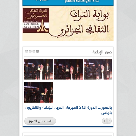
صور الإذاعة
لى أرواح
بالصور... الدورة الـ21 للمهرجان العربي للإذاعة والتلفزيون
بتونس
المزيد من الصور