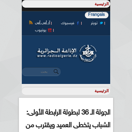
Français
آر أس أس
تويتر
فيسبوك
يوتيوب
‏بحث ‏
استمارة البحث
الجولة الـ 36 لبطولة الرابطة الأولى:
الشباب يتخطى العميد ويقترب من