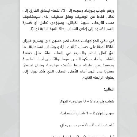
ورفع شباب بلوزداد رصيده إلى 73 نقطة ليعمّق الفارق إلى
ثماني نقاط عن الوصيف وفاق سطيف الذي سيستضيف
مساء الأربعاء، شبيبة القبائل، وسيؤدي تعادل أو خسارة
النسر الأسود إلى إعلان الشباب بطلاً للمرة الثانية تواليًا.
في باقي المواجهات، خطف نصر حسين داي وسريع غليزان
نقاطًا ثمينة على حساب أتلتيك بارادو وشباب قسنطينة، ما
يعزّز آمال النصر والسريع في البقاء، تمامًا مثل جمعية
الشلف واتحاد بسكرة اللذين تفوقا تواليًا على اتحاد العاصمة
وجمعية عين مليلة، بينما حقّقت مولودية وهران انتصارًا
معنويًا في البرج أمام الأهلي المحلي الذي تأكد نزوله إلى
بطولة الرابطة الثانية.
النتائج:
شباب بلوزداد 2 – 0 مولودية الجزائر
سريع غليزان 2 – 1 شباب قسنطينة
أتلتيك بارادو 2 – 3 نصر حسين داي