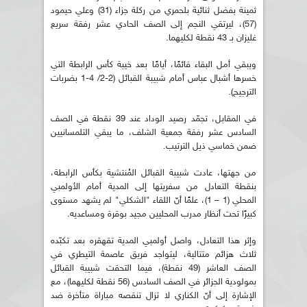
ثمينة بفضل ثنائية بلحمري من ركلة جزاء (31) وعلي حيمود
(57)، ليرتقي النجم إلى الصف الحادي عشر رفقة سريع
غليزان بـ 43 نقطة لكليهما.
ويبقي أمل البقاء قائمًا، أيامًا بعد خيبة كأس الرابطة التي
خسرها أشبال عباس أمام شبيبة القبائل (2-2/ 4-1 بضربات
الترجيح).
في المقابل، تجمّد رصيد الوداد عند 39 نقطة في الصف
السادس عشر رفقة جمعية الشلف، ما يبقي التلمسانيين
ضمن خماسي ذيل الترتيب.
من جهتها، عادت شبيبة القبائل المُنتشية بكأس الرابطة،
بنقطة التعادل من سفريتها إلى المدية أمام الأولمبي
المحلي (1 – 1)، علمًا أنّ اللقاء "الشكلي" لم يشهد مستوى
كبيرًا تحت أنظار مدرب المحليين مجيد بوقرة ومساعديه.
وإثر هذا التعادل، واصل أولمبي المدية تقهقره بعد تكبّده
ثلاث هزائم متتالية، ليتواجد فريق عاصمة التيطري في
الصف العاشر (49 نقطة)، فيما التحقت شبيبة القبائل
بمولودية الجزائر في الصف السادس (56 نقطة لكليهما)، مع
الإشارة إلى أنّ الكناري لا تزال تنقصه مباراة متأخرة ضد