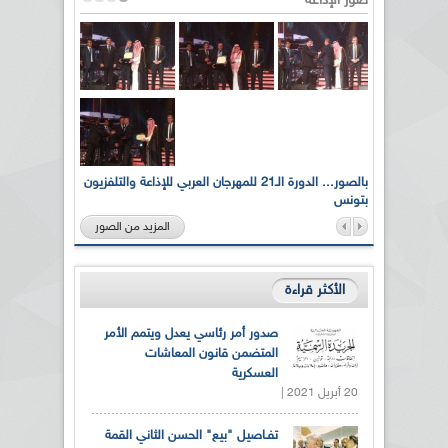
صور الإذاعة
لى أرواح
بالصور... الدورة الـ21 للمهرجان العربي للإذاعة والتلفزيون
بتونس
المزيد من الصور
الأكثر قراءة
صدور أمر رئاسي يعدل ويتمم الأمر
المتضمن قانون المعاشات
العسكرية
20 أبريل 2021 |
تفـاصيل "بيع" الحسن الثاني القمة