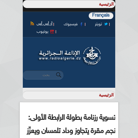
Français
آر أس أس
تويتر
فيسبوك
يوتيوب
‏بحث ‏
استمارة البحث
تسوية رزنامة بطولة الرابطة الأولى:
نجم مقرة يتجاوز وداد تلمسان ويعزّز