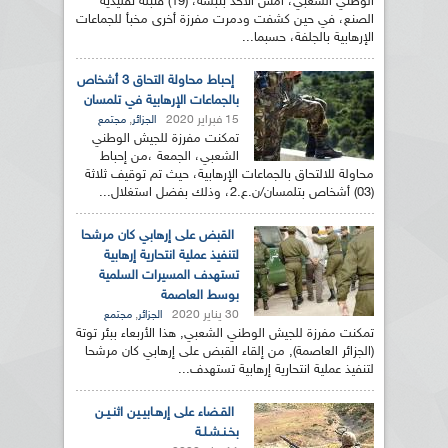
الوطني الشعبي، أمس الاحد بتبسة، (19) قنبلة تقليدية
الصنع، في حين كشفت ودمرت مفرزة أخرى مخبأ للجماعات
الإرهابية بالجلفة، حسبما...
إحباط محاولة التحاق 3 أشخاص
بالجماعات الإرهابية في تلمسان
15 فبراير 2020
,
الجزائر
مجتمع
تمكنت مفرزة للجيش الوطني
الشعبي، الجمعة ،من إحباط
محاولة للالتحاق بالجماعات الإرهابية، حيث تم توقيف ثلاثة
(03) أشخاص بتلمسان/ن.ع.2، وذلك بفضل استغلال...
القبض على إرهابي كان مرشحا
لتنفيذ عملية انتحارية إرهابية
تستهدف المسيرات السلمية
بوسط العاصمة
30 يناير 2020
,
الجزائر
مجتمع
تمكنت مفرزة للجيش الوطني الشعبي, هذا الأربعاء ببئر توتة
(الجزائر العاصمة), من إلقاء القبض على إرهابي كان مرشحا
لتنفيذ عملية انتحارية إرهابية تستهدف...
القـضاء على إرهـابيـين اثنـيـن
بخـنـشـلـة