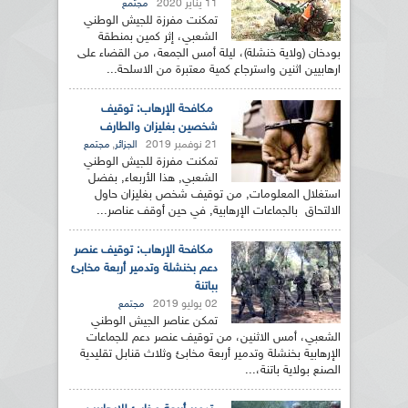
11 يناير 2020
مجتمع
تمكنت مفرزة للجيش الوطني
الشعبي، إثر كمين بمنطقة
بودخان (ولاية خنشلة)، ليلة أمس الجمعة، من القضاء على
ارهابيين اثنين واسترجاع كمية معتبرة من الاسلحة...
مكافحة الإرهاب: توقيف
شخصين بغليزان والطارف
21 نوفمبر 2019
,
الجزائر
مجتمع
تمكنت مفرزة للجيش الوطني
الشعبي, هذا الأربعاء, بفضل
استغلال المعلومات, من توقيف شخص بغليزان حاول
الالتحاق بالجماعات الإرهابية, في حين أوقف عناصر...
مكافحة الإرهاب: توقيف عنصر
دعم بخنشلة وتدمير أربعة مخابئ
بباتنة
02 يوليو 2019
مجتمع
تمكن عناصر الجيش الوطني
الشعبي، أمس الاثنين، من توقيف عنصر دعم للجماعات
الإرهابية بخنشلة وتدمير أربعة مخابئ وثلاث قنابل تقليدية
الصنع بولاية باتنة،...