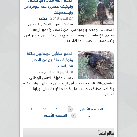
تدمير أربعة مخابئ للإرهابيين
وتوقيف عنصري دعم ببومرداس
وتيسمسيلت
27 أكتوبر 2018
مجتمع
تمكنت مفرزة للجيش الوطني
الشعبي، الجمعة ببومرداس، من كشف وتدمير أربعة
مخابئ للإرهابيين وتوقيف عنصري دعم بكل من بومرداس
وتيسمسيلت، حسب ما أفاد به...
تدمير مخبأين للإرهابيين بباتنة
وتوقيف منقبين عن الذهب
بتمنراست
10 أكتوبر 2018
مجتمع
دمرت مفرزة للجيش الوطني
الشعبي،الثلاثاء بباتنة، مخبأين للإرهابيين يحويان مواد غذائية
وأغراضا مختلفة، حسب ما أفاد به الأربعاء بيان لوزارة
الدفاع...
الصفحات
الصفحة الأولى
1
2
3
…
الصفحة الأخيرة
طالع ايضاً