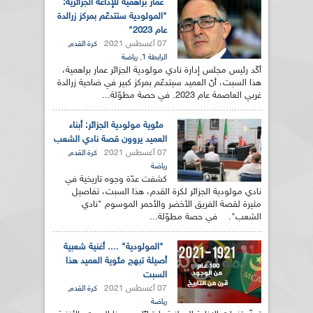
عمار براهمية للإذاعة الجزائرية:
"المولودية ستتدعّم بمركز زرالدة
عام 2023"
07 أغسطس 2021
,
كرة القدم
,
الرابطة 1
رياضة
أكّد رئيس مجلس إدارة نادي مولودية الجزائر عمار براهمية،
هذا السبت، أنّ العميد سيتدعّم بمركز كبير في ضاحية زرالدة
غربي العاصمة عام 2023. في حصة مطوّلة...
مئوية مولودية الجزائر: أبناء
العميد يروون قصة نادي الشعب
07 أغسطس 2021
,
كرة القدم
رياضة
كشفت عدّة وجوه تاريخية في
نادي مولودية الجزائر لكرة القدم، هذا السبت، تفاصيل
مثيرة لقصة الفريق الأخضر والأحمر الموسوم "نادي
الشعب". في حصة مطوّلة...
"المولودية" .... أغنية شعبية
أصيلة تبهج مئوية العميد هذا
السبت
07 أغسطس 2021
,
كرة القدم
رياضة