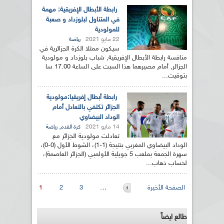
رابطة الأبطال الإفريقية: مهمة
في المتناول لبلوزداد و صعبة
للمولودية
22 مايو 2021
رياضة
سيكون ممثلا الكرة الجزائرية في
منافسة رابطة الأبطال الإفريقية, شباب بلوزداد و مولودية
الجزائر, أمام مصيرهما هذا السبت على الساعة 17.00 سا
بتوقيت...
رابطة أبطال إفريقيا:مولودية
الجزائر تكتفي بالتعادل أمام
الوداد البيضاوي
14 مايو 2021
,
كرة القدم
رياضة
تعادلت مولودية الجزائر مع
الوداد البيضاوي المغربي بنتيجة (1-1)، الشوط الأول (0-0)،
سهرة الجمعة بملعب 5 جويلية الأولمبي (الجزائر العاصمة)،
لحساب ذهاب...
الصفحات
الصفحة الأخيرة
…
3
2
1
طالع ايضاً