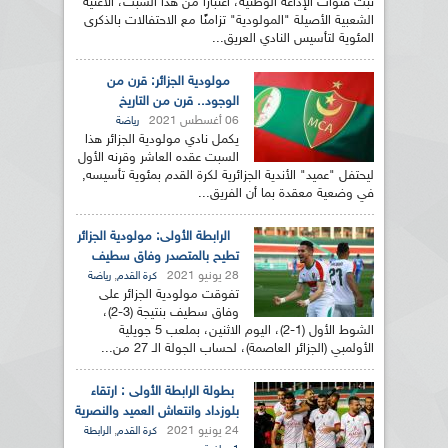
تبثّ قنوات الإذاعة الوطنية، اعتبارًا من هذا السبت، الأغنية
الشعبية الأصيلة "المولودية" تزامنًا مع الاحتفالات بالذكرى
المئوية لتأسيس النادي العريق...
مولودية الجزائر: قرن من
الوجود.. قرن من التاريخ
06 أغسطس 2021
رياضة
يكمل نادي مولودية الجزائر هذا
السبت عقده العاشر وقرنه الأول
ليحتفل "عميد" الأندية الجزائرية لكرة القدم بمئوية تأسيسه,
في وضعية معقدة بما أن الفريق...
الرابطة الأولى: مولودية الجزائر
تطيح بالمتصدر وفاق سطيف
28 يونيو 2021
,
كرة القدم
رياضة
تفوقت مولودية الجزائر على
وفاق سطيف بنتيجة (3-2)،
الشوط الأول (1-2)، اليوم الاثنين، بملعب 5 جويلية
الأولمبي (الجزائر العاصمة)، لحساب الجولة الـ 27 من...
بطولة الرابطة الأولى : ارتقاء
بلوزداد وانتعاش العميد والنصرية
24 يونيو 2021
,
كرة القدم
الرابطة