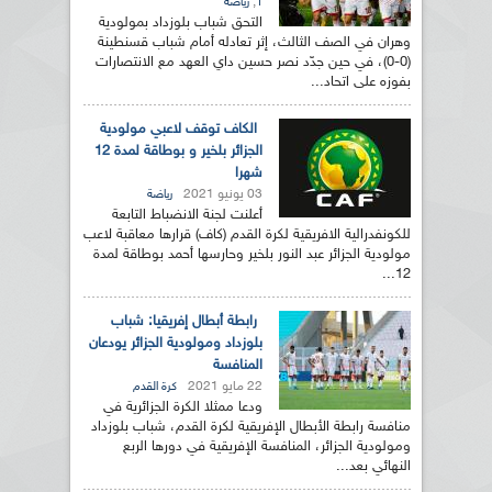
,
1
رياضة
التحق شباب بلوزداد بمولودية
وهران في الصف الثالث، إثر تعادله أمام شباب قسنطينة
(0-0)، في حين جدّد نصر حسين داي العهد مع الانتصارات
بفوزه على اتحاد...
الكاف توقف لاعبي مولودية
الجزائر بلخير و بوطاقة لمدة 12
شهرا
03 يونيو 2021
رياضة
أعلنت لجنة الانضباط التابعة
للكونفدرالية الافريقية لكرة القدم (كاف) قرارها معاقبة لاعب
مولودية الجزائر عبد النور بلخير وحارسها أحمد بوطاقة لمدة
12...
رابطة أبطال إفريقيا: شباب
بلوزداد ومولودية الجزائر يودعان
المنافسة
22 مايو 2021
كرة القدم
ودعا ممثلا الكرة الجزائرية في
منافسة رابطة الأبطال الإفريقية لكرة القدم، شباب بلوزداد
ومولودية الجزائر، المنافسة الإفريقية في دورها الربع
النهائي بعد...