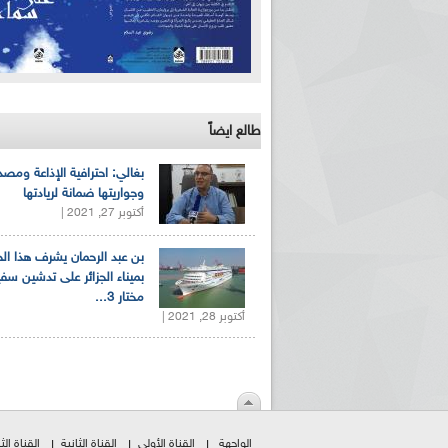
طالع ايضاً
بغالي: احترافية الإذاعة ومصد
وجواريتها ضمانة لريادتها
أكتوبر 27, 2021 |
بن عبد الرحمان يشرف هذا ا
بميناء الجزائر على تدشين سف
مختار 3...
أكتوبر 28, 2021 |
الواجهة
القناة الأولى
القناة الثانية
القناة الثا