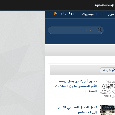
الإذاعات المحلية
آر أس أس
تويتر
فيسبوك
‏بحث ‏
استمارة البحث
كثر قراءة
صدور أمر رئاسي يعدل ويتمم
الأمر المتضمن قانون المعاشات
العسكرية
تأجيل الدخول المدرسي القادم
إلى 21 سبتمبر