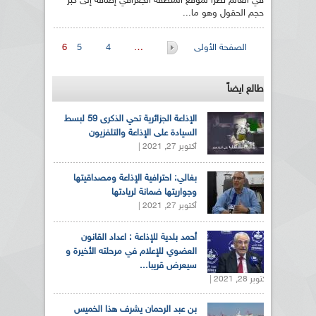
في العالم نظرا لموقع المنطقة الجغرافي إضافة إلى كبر
حجم الحقول وهو ما...
الصفحات
الصفحة الأولى
…
4
5
6
طالع ايضاً
الإذاعة الجزائرية تحي الذكرى 59 لبسط
السيادة على الإذاعة والتلفزيون
أكتوبر 27, 2021 |
بغالي: احترافية الإذاعة ومصداقيتها
وجواريتها ضمانة لريادتها
أكتوبر 27, 2021 |
أحمد بلدية للإذاعة : اعداد القانون
العضوي للإعلام في مرحلته الأخيرة و
سيعرض قريبا...
أكتوبر 28, 2021 |
بن عبد الرحمان يشرف هذا الخميس