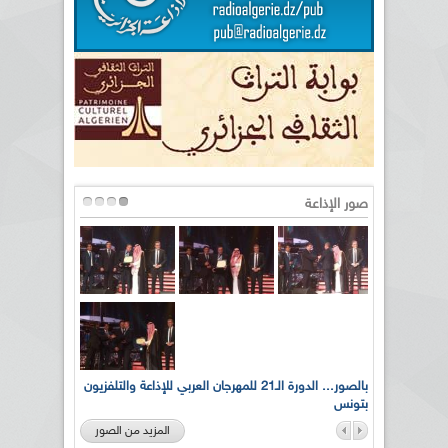
صور الإذاعة
لى أرواح
بالصور... الدورة الـ21 للمهرجان العربي للإذاعة والتلفزيون
بتونس
المزيد من الصور