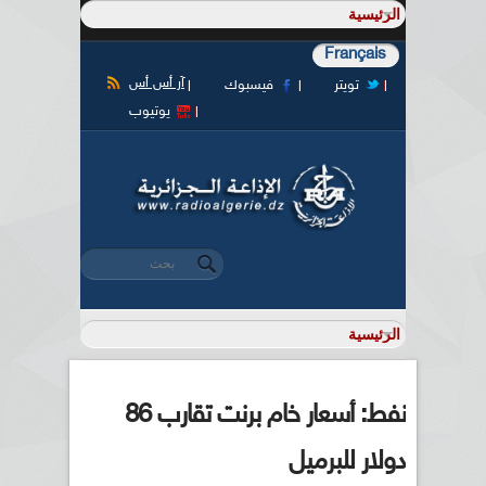
Français
آر أس أس
تويتر
فيسبوك
يوتيوب
‏بحث ‏
استمارة البحث
نفط: أسعار خام برنت تقارب 86
دولار للبرميل