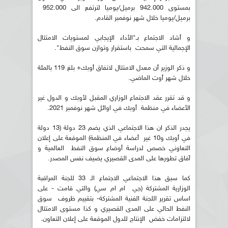
بمستوى 942.000 برميل/يوميا لترتفع الى 952.000
برميل/يوميا خلال شهر نوفمبر القادم.
و أشاد الاجتماع بـ"الأداء الإيجابي لمستويات الامتثال
الإجمالية التي سمحت باستقرار وتوازن سوق النفط".
و ذكر الوزير أن معدل الامتثال لاتفاق أوبك+ بلغ 119 بالمئة
خلال شهر أوت الماضي.
و قد تقرر عقد الاجتماع الوزاري المقبل لأوبك و الدول غير
الأعضاء في منظمة أوبك في اوائل شهر نوفمبر 2021.
يجدر الذكر ان هذا الاجتماعي الذي يضم 23 دولة (13 دولة
في أوبك و10 غير أعضاء في المنظمة) الموقعة على إعلان
التعاوني خصص لدراسة أوضاع سوق النفط العالمية و
آفاق تطورها على المدى القصيري يضيف نفس المصدر.
كما سبق هذا الاجتماعي الاجتماع الـ 33 للجنة المراقبة
الوزارية المشتركة (جي ام ام سي) والتي قامت - على
اساس تقرير اللجنة الفنية المشتركة- بتقييم ظروف سوق
النفط الحالي على المدى القصيري و كذا مستوى الامتثال
لالتزامات خفض الإنتاج للدول الموقعة على إعلان التعاون.