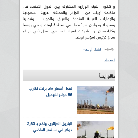
و تتكون اللجنة الوزارية المشتركة بين الدول الأعضاء في
منظمة أوبك من الجزائر والمملكة العربية السعودية
والإمارات العربية المتحدة والعراق والكويت ونيجيريا
وفنزويلا ودولتان غير أعضاء في منظمة أوبك و هي روسيا
وكازاخستان. و شاركت انغولا ايضا في اعمال (جي ام ام
سي) كرئيس لمؤتمر اوبك.
وسوم:
,
نفط
أوبك+
اقتصاد
طالع ايضاً
نفط: أسعار خام برنت تقارب
86 دولار للبرميل
البترول الجزائري يرتفع بـ 80ر2
دولار في سبتمبر الماضي