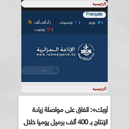
Français
آر أس أس
تويتر
فيسبوك
يوتيوب
‏بحث ‏
استمارة البحث
أوبك+: اتفاق على مواصلة زيادة
الإنتاج بـ 400 ألف برميل يوميا خلال