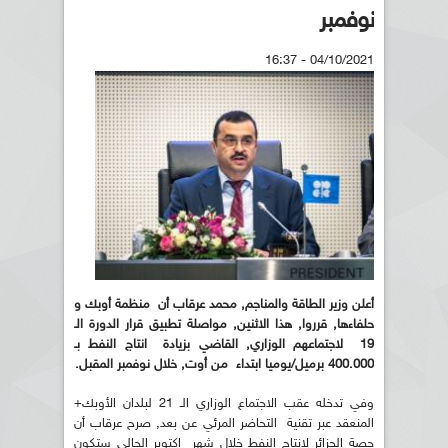
نوفمبر
04/10/2021 - 16:37
أعلن وزير الطاقة والمناجم, محمد عرقاب أن منظمة أوبك و
حلفاءها, قرروا, هذا الاثنين, مواصلة تطبيق قرار الدورة الـ
19 لاجتماعهم الوزاري, القاضي بزيادة انتاج النفط بـ
400.000 برميل/يوميا ابتداء من أوت, خلال نوفمبر المقبل.
وفي تدخله عقب الاجتماع الوزاري الـ 21 لبلدان الأوبك+
المنعقد عبر تقنية التحاضر المرئي عن بعد, صرح عرقاب أن
حصة الجزائر لإنتاج النفط خلال شهر اكتوبر الحالي ستكون