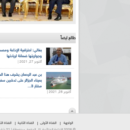
طالع ايضاً
بغالي: احترافية الإذاعة ومصد
وجواريتها ضمانة لريادتها
أكتوبر 27, 2021 |
بن عبد الرحمان يشرف هذا ا
بميناء الجزائر على تدشين سف
مختار 3...
أكتوبر 28, 2021 |
الواجهة
القناة الأولى
القناة الثانية
القناة الثا
© 2026 الإذاعة الجزائرية. كل الحقوق محفوظة | 21 شارع الشهداء | هاتف:023500301 | فاكس:021230823/25