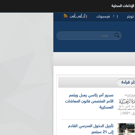
الإذاعات المحلية
آر أس أس
تويتر
فيسبوك
‏بحث ‏
استمارة البحث
كثر قراءة
صدور أمر رئاسي يعدل ويتمم
الأمر المتضمن قانون المعاشات
العسكرية
تأجيل الدخول المدرسي القادم
إلى 21 سبتمبر