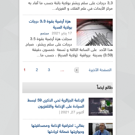
3,3 درجات على سلم ريشتر بولاية باتنة حسب ما أفاد به
مركز الأبحاث في علم الفلك و الفيزياء...
هزة أرضية بقوة 3،3 درجات
بولاية المدية
17 يناير 2021
مجتمع
سجلت هزة أرضية بقوة 3.5
درجات على سلم ريشتر، صباح
هذا الأحد على الساعة الثالثة و تسعة خمسون دقيقة
(3:59) بمدينة برواقية (ولاية المدية) ، حسب ما...
الصفحات
الصفحة الأخيرة
…
3
2
1
طالع ايضاً
الإذاعة الجزائرية تحي الذكرى 59 لبسط
السيادة على الإذاعة والتلفزيون
أكتوبر 27, 2021 |
بغالي: احترافية الإذاعة ومصداقيتها
وجواريتها ضمانة لريادتها