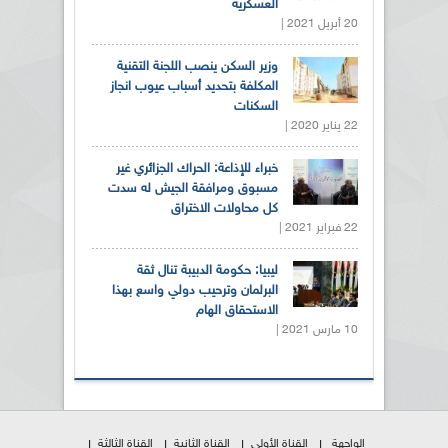
العسكرية
20 أبريل 2021 |
وزير السكن ينصب اللجنة التقنية
المكلفة بتحديد أسباب عيوب انجاز
السكنات
22 يناير 2020 |
خبراء للإذاعة: الحراك الجزائري غير
مسبوق ومرافقة الجيش له سدت
كل محاولات الاختراق
22 فبراير 2021 |
ليبيا: حكومة الدبيبة تنال ثقة
البرلمان وترحيب دولي واسع بهذا
الاستحقاق الهام
10 مارس 2021 |
الواجهة
القناة الأولى
القناة الثانية
القناة الثالثة