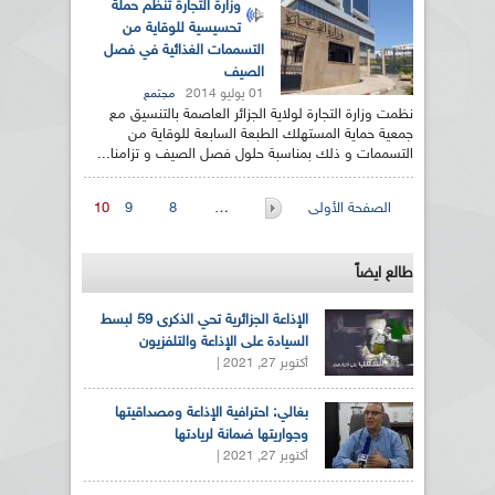
وزارة التجارة تنظم حملة
تحسيسية للوقاية من
التسممات الغذائية في فصل
الصيف
01 يوليو 2014
مجتمع
نظمت وزارة التجارة لولاية الجزائر العاصمة بالتنسيق مع
جمعية حماية المستهلك الطبعة السابعة للوقاية من
التسممات و ذلك بمناسبة حلول فصل الصيف و تزامنا...
الصفحات
الصفحة الأولى
…
8
9
10
طالع ايضاً
الإذاعة الجزائرية تحي الذكرى 59 لبسط
السيادة على الإذاعة والتلفزيون
أكتوبر 27, 2021 |
بغالي: احترافية الإذاعة ومصداقيتها
وجواريتها ضمانة لريادتها
أكتوبر 27, 2021 |