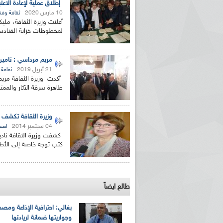
إطلاق عملية لإعادة الاعت
10 مارس 2020
ثقافة وفن
أعلنت وزيرة الثقافة، مليك
لمخطوطات خزانة القنادسة (18 كلم جنوب بشار)،وهذا
مريم مرداسي : تامين 
21 أبريل 2019
ثقافة
أكدت وزيرة الثقافة مريم
ظاهرة سرقة الآثار والممت
وزيرة الثقافة تكشف 
04 سبتمبر 2014
اصد
كشفت وزيرة الثقافة نادي
كتب توجه خاصة إلى الأطف
طالع ايضاً
بغالي: احترافية الإذاعة ومصد
وجواريتها ضمانة لريادتها