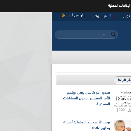
الإذاعات المحلية
آر أس أس
تويتر
فيسبوك
‏بحث ‏
استمارة البحث
كثر قراءة
صدور أمر رئاسي يعدل ويتمم
الأمر المتضمن قانون المعاشات
العسكرية
نزيف الأنف عند الأطفال: أسبابه
وطرق علاجه