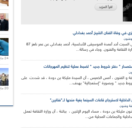
اقرأ المزيد
عزي في وفاة الفنان الشيخ أحمد بغدادلي
وفنون
انتقل إلى رحمة الله أمس السبت أحد أعمدة الموسيقى الأندلسية، أحمد بغدادلي عن عمر ناهز 87
ة الثقافة والفنون. وجاء في رسالة...
24 مايو 2021 |
ستصدار " دفتر شروط جديد " لضبط عملية تنظيم المهرجانات
ون
افة و الفنون ، أمس الخميس ، أن السيدة مليكة بن دودة ، قد شددت على
وط جديد " وبصورة "إستعجالية" بهدف...
20 مايو 2021 |
الداخلية لاسترجاع قاعات السينما بغية منحها لــ"فنانين"
فة وفنون
ون مليكة بن دودة ، مساء اليوم الإثنين ، بباتنة ، أن وزارة الثقافة تعمل
لداخلية والجماعات المحلية من...