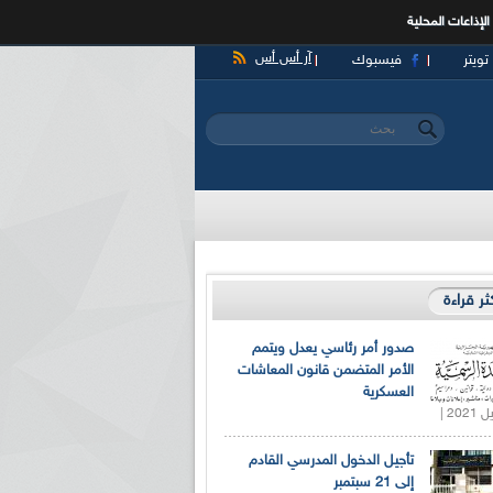
الإذاعات المحلية
آر أس أس
تويتر
فيسبوك
‏بحث ‏
استمارة البحث
كثر قراءة
صدور أمر رئاسي يعدل ويتمم
الأمر المتضمن قانون المعاشات
العسكرية
تأجيل الدخول المدرسي القادم
إلى 21 سبتمبر