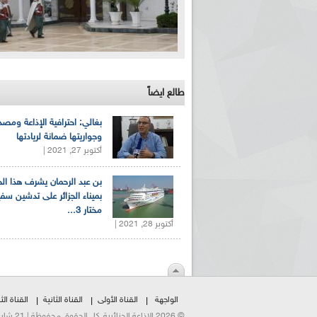
طالع ايضاً
بغالي: احترافية الإذاعة ومصد
وجواريتها ضمانة لريادتها
أكتوبر 27, 2021 |
بن عبد الرحمان يشرف هذا ا
بميناء الجزائر على تدشين سف
مختار 3...
أكتوبر 28, 2021 |
الواجهة
القناة الأولى
القناة الثانية
القناة الثا
© 2026 الإذاعة الجزائرية. كل الحقوق محفوظة | 21 شارع الشهداء | هاتف:023500301 | فاكس:021230823/25