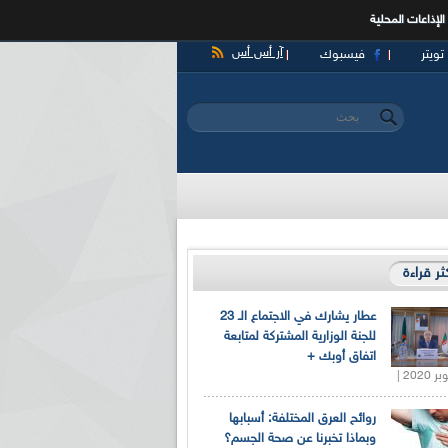
الإذاعات المحلية
آر أس أس
تويتر
فيسبوك
‏بحث ‏
استمارة البحث
كثر قراءة
عطار يشارك في الاجتماع الـ 23
للجنة الوزارية المشتركة لمتابعة
اتفاق أوبك +
روائح العرق المختلفة: أسبابها
وبماذا تخبرنا عن صحة الجسم؟