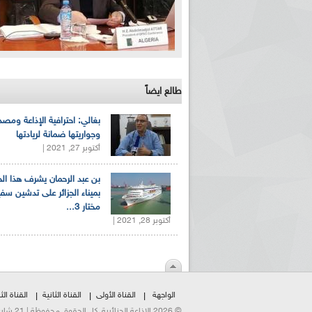
طالع ايضاً
بغالي: احترافية الإذاعة ومصد
وجواريتها ضمانة لريادتها
أكتوبر 27, 2021 |
بن عبد الرحمان يشرف هذا ا
بميناء الجزائر على تدشين سف
مختار 3...
أكتوبر 28, 2021 |
الواجهة
القناة الأولى
القناة الثانية
القناة الثا
© 2026 الإذاعة الجزائرية. كل الحقوق محفوظة | 21 شارع الشهداء | هاتف:023500301 | فاكس:021230823/25