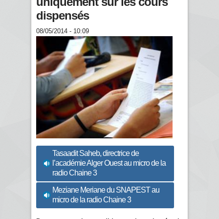
uniquement sur les cours
dispensés
08/05/2014 - 10:09
Tasaadit Saheb, directrice de
l’académie Alger Ouest au micro de la
radio Chaine 3
Meziane Meriane du SNAPEST au
micro de la radio Chaine 3