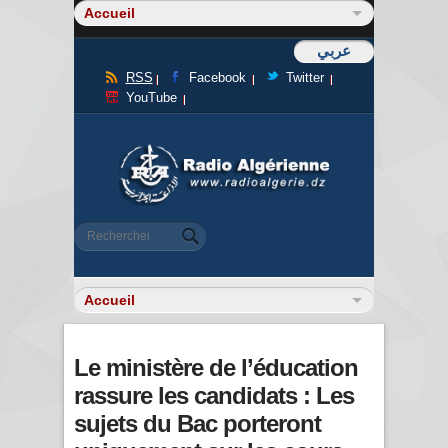
عربي
RSS
Facebook
Twitter
YouTube
Formulaire de recherche
Rechercher
Le ministère de l’éducation
rassure les candidats : Les
sujets du Bac porteront