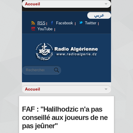
عربي
RSS
Facebook
Twitter
YouTube
Formulaire de recherche
Rechercher
FAF : "Halilhodzic n'a pas
conseillé aux joueurs de ne
pas jeûner"