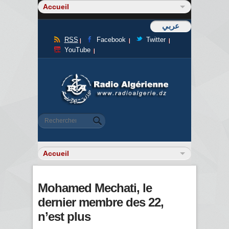
عربي
RSS
Facebook
Twitter
YouTube
Formulaire de recherche
Rechercher
Mohamed Mechati, le
dernier membre des 22,
n’est plus