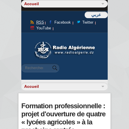
عربي
RSS
Facebook
Twitter
YouTube
Formulaire de recherche
Rechercher
Formation professionnelle :
projet d'ouverture de quatre
« lycées agricoles » à la