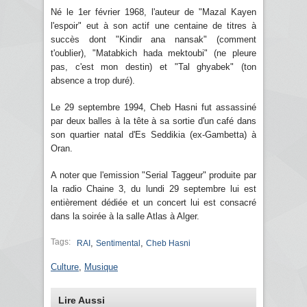
Né le 1er février 1968, l'auteur de "Mazal Kayen
l'espoir" eut à son actif une centaine de titres à
succès dont "Kindir ana nansak" (comment
t'oublier), "Matabkich hada mektoubi" (ne pleure
pas, c'est mon destin) et "Tal ghyabek" (ton
absence a trop duré).
Le 29 septembre 1994, Cheb Hasni fut assassiné
par deux balles à la tête à sa sortie d'un café dans
son quartier natal d'Es Seddikia (ex-Gambetta) à
Oran.
A noter que l'emission "Serial Taggeur" produite par
la radio Chaine 3, du lundi 29 septembre lui est
entièrement dédiée et un concert lui est consacré
dans la soirée à la salle Atlas à Alger.
Tags:
,
,
RAI
Sentimental
Cheb Hasni
Culture
,
Musique
Lire Aussi