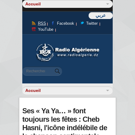
عربي
RSS
Facebook
Twitter
YouTube
Formulaire de recherche
Rechercher
Ses « Ya Ya… » font
toujours les fêtes : Cheb
Hasni, l'icône indélébile de