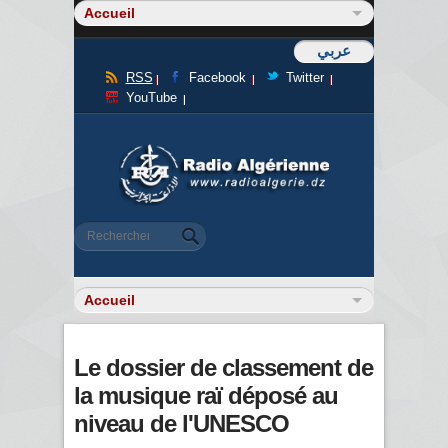
عربي
RSS
Facebook
Twitter
YouTube
Formulaire de recherche
Rechercher
Le dossier de classement de
la musique raï déposé au
niveau de l'UNESCO