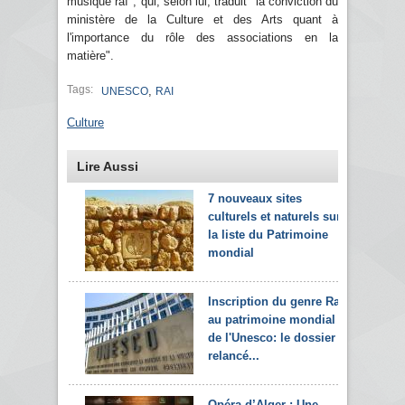
musique raï", qui, selon lui, traduit "la conviction du
ministère de la Culture et des Arts quant à
l'importance du rôle des associations en la
matière".
Tags:
,
UNESCO
RAI
Culture
Lire Aussi
7 nouveaux sites
culturels et naturels sur
la liste du Patrimoine
mondial
Inscription du genre Raï
au patrimoine mondial
de l'Unesco: le dossier
relancé...
Opéra d’Alger : Une