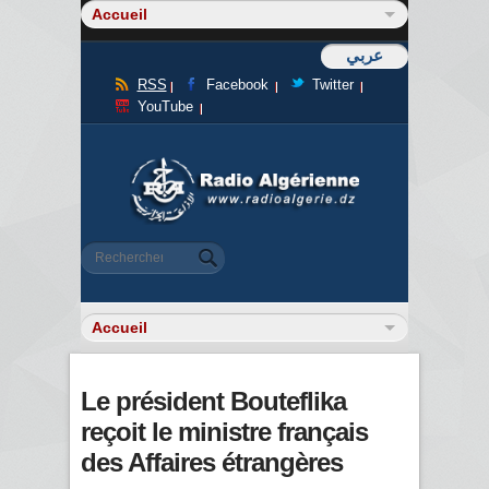
عربي
RSS
Facebook
Twitter
YouTube
Formulaire de recherche
Rechercher
Le président Bouteflika
reçoit le ministre français
des Affaires étrangères