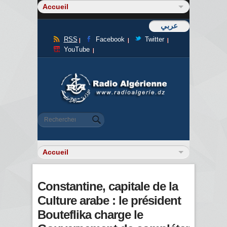
عربي
RSS
Facebook
Twitter
YouTube
Formulaire de recherche
Rechercher
Constantine, capitale de la
Culture arabe : le président
Bouteflika charge le