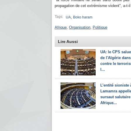
propagation de cet extrémisme violent", a-t-il 
Tags:
,
UA
Boko haram
Afrique
,
Organisation
,
Politique
Lire Aussi
UA: le CPS salue 
de l'Algérie dans 
contre le terrori
l...
L’entité sioniste 
Lamamra appelle
sursaut salutaire
Afrique...