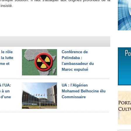
insisté.
le rôle
Conférence de
la lutte
Pelindaba :
sme et
l'ambassadeur du
Maroc expulsé
à l'UA:
UA : l'Algérien
 à un
Mohamed Belhocine élu
 d’une
Commissaire