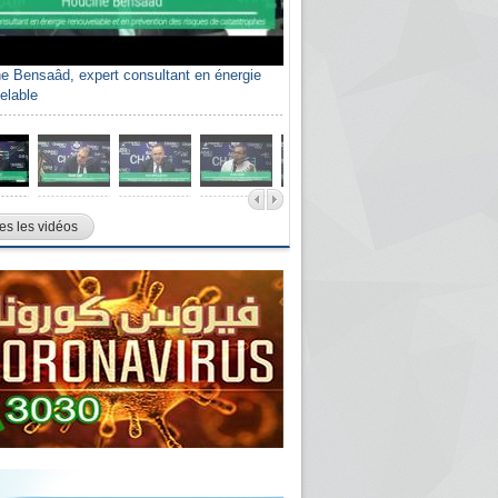
e Bensaâd, expert consultant en énergie
elable
es les vidéos