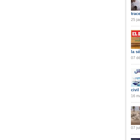
trac
25 ja
la s
07 dé
civil
16 ma
07 ju