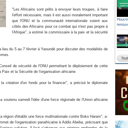
"Les Africains sont prêts à envoyer leurs troupes, à faire
l'effort nécessaire, mais il est aussi moralement important
Houcin
que l'ONU et la communauté internationale soient aux
renouv
côtés des Africains pour ce combat qui n'est pas propre à
l'Afrique", a estimé le commissaire à la paix et la sécurité
ra lieu du 5 au 7 février à Yaoundé pour discuter des modalités de
ommes.
Tout
Conseil de sécurité de l'ONU permettant le déploiement de cette
Paix et la Sécurité de l'organisation africaine.
a création d'un fonds pour la financer", a précisé le diplomate
 soutenu samedi l'idée d'une force régionale de l'Union africaine
la région d'établir une force multinationale contre Boko Haram", a-
mmet de l'organisation panafricaine à Addis Abeba, précisant que
l'unique solution. Il faut s'attaquer aux origines profondes de la