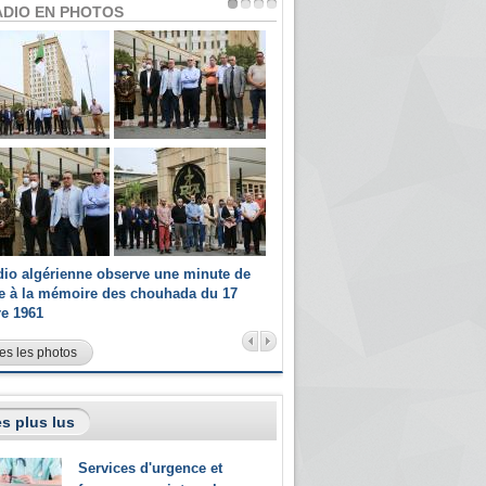
ADIO EN PHOTOS
dio algérienne observe une minute de
Les champions paralympiques 
ce à la mémoire des chouhada du 17
Radio Algérienne et recrutés 
re 1961
sportifs
es les photos
s plus lus
Services d'urgence et