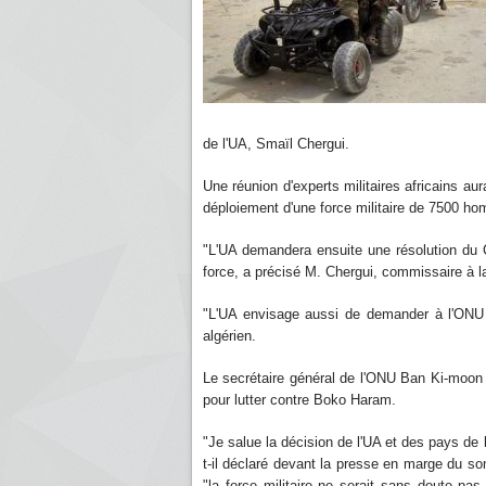
de l'UA, Smaïl Chergui.
Une réunion d'experts militaires africains au
déploiement d'une force militaire de 7500 h
"L'UA demandera ensuite une résolution du 
force, a précisé M. Chergui, commissaire à la 
"L'UA envisage aussi de demander à l'ONU l
algérien.
Le secrétaire général de l'ONU Ban Ki-moon a
pour lutter contre Boko Haram.
"Je salue la décision de l'UA et des pays de 
t-il déclaré devant la presse en marge du so
"la force militaire ne serait sans doute pas 