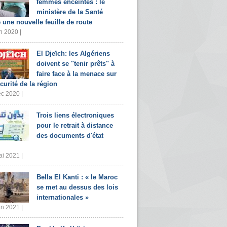
femmes enceintes : le
ministère de la Santé
e une nouvelle feuille de route
n 2020 |
El Djeïch: les Algériens
doivent se "tenir prêts" à
faire face à la menace sur
écurité de la région
c 2020 |
Trois liens électroniques
pour le retrait à distance
des documents d'état
i 2021 |
Bella El Kanti : « le Maroc
se met au dessus des lois
internationales »
in 2021 |