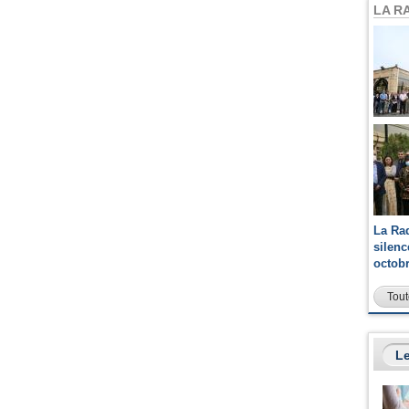
LA R
La Ra
silen
octob
Tout
Le