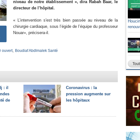
niveau de notre établissement », dira Rabah Baar, le
directeur de l’hôpital.
« L’intervention s'est très bien passée au niveau de la
Houcin
chirurgie cardiaque, sous l’égide de l’équipe du professeur
renouv
Nouar», précisera-il.
,
r ouvert
Boudiaf Abdlmalek Santé
Tout
 : il
Coronavirus : la
andes
pression augmente sur
nté de
les hôpitaux