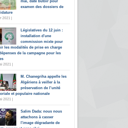
mai, date butoir pour
examen des dossiers de
idature
r 2021 |
Législatives du 12 juin :
installation d'une
commission mixte pour
nir les modalités de prise en charge
dépenses de la campagne pour les
es
i 2021 |
M. Chanegriha appelle les
Algériens à veiller à la
préservation de l’unité
toriale et populaire nationale
i 2021 |
Salim Dada: nous nous
attachons à casser
l'image dégradante de