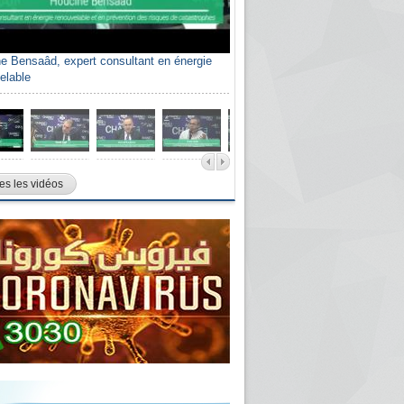
e Bensaâd, expert consultant en énergie
elable
es les vidéos