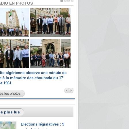
ADIO EN PHOTOS
dio algérienne observe une minute de
Les champions paralympiques 
ce à la mémoire des chouhada du 17
Radio Algérienne et recrutés 
re 1961
sportifs
es les photos
s plus lus
Elections législatives : 9