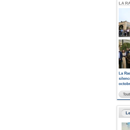
LA R
La Ra
silen
octob
Tout
Le