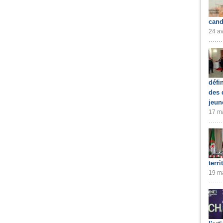
cand
24 av
défi
des 
jeun
17 ma
terri
19 ma