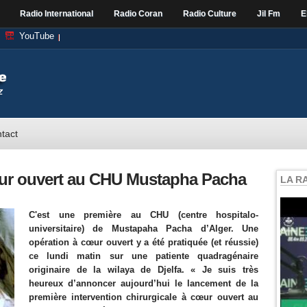
Radio International
Radio Coran
Radio Culture
Jil Fm
E
YouTube
tact
œur ouvert au CHU Mustapha Pacha
LA R
C'est une première au CHU (centre hospitalo-
universitaire) de Mustapaha Pacha d’Alger. Une
opération à cœur ouvert y a été pratiquée (et réussie)
ce lundi matin sur une patiente quadragénaire
originaire de la wilaya de Djelfa. « Je suis très
heureux d’annoncer aujourd’hui le lancement de la
première intervention chirurgicale à cœur ouvert au