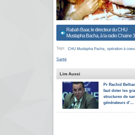
Rabah Baar, le directeur du CHU
Mustapha Bacha, à la radio Chaine 3
Tags:
,
CHU Mustapha Pacha
opération à coeu
Santé
Lire Aussi
Pr Rachid Belhadj
faut doter les gr
structures de sa
générateurs d’...