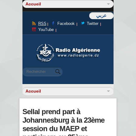
عربي
RSS
Facebook
Twitter
YouTube
Formulaire de recherche
Rechercher
Sellal prend part à
Johannesburg à la 23ème
session du MAEP et