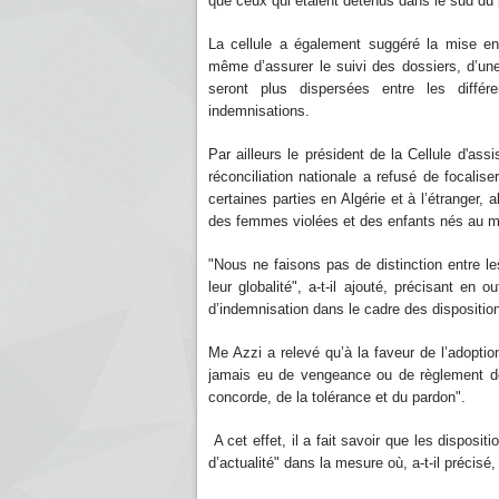
que ceux qui étaient détenus dans le sud du
La cellule a également suggéré la mise en
même d’assurer le suivi des dossiers, d’un
seront plus dispersées entre les différe
indemnisations.
Par ailleurs le président de la Cellule d'assi
réconciliation nationale a refusé de focalise
certaines parties en Algérie et à l’étranger
des femmes violées et des enfants nés au maqu
"Nous ne faisons pas de distinction entre l
leur globalité", a-t-il ajouté, précisant en 
d’indemnisation dans le cadre des disposition
Me Azzi a relevé qu’à la faveur de l’adoption 
jamais eu de vengeance ou de règlement de 
concorde, de la tolérance et du pardon".
A cet effet, il a fait savoir que les disposi
d’actualité" dans la mesure où, a-t-il précisé,