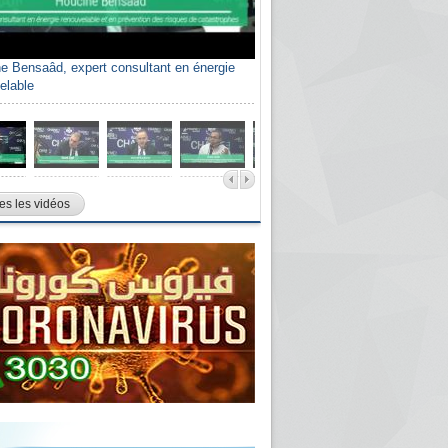
e Bensaâd, expert consultant en énergie
elable
es les vidéos