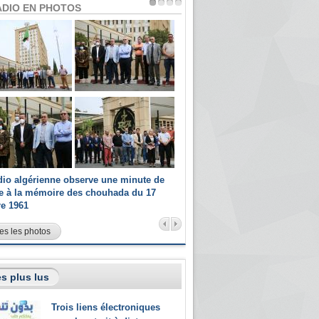
ADIO EN PHOTOS
dio algérienne observe une minute de
Les champions paralympiques 
ce à la mémoire des chouhada du 17
Radio Algérienne et recrutés 
re 1961
sportifs
es les photos
s plus lus
Trois liens électroniques