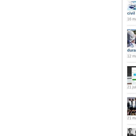
civil
16 ma
dura
12 ma
21 ju
21 ma