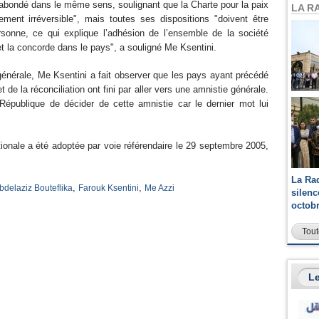
abondé dans le même sens, soulignant que la Charte pour la paix
LA R
lement irréversible", mais toutes ses dispositions "doivent être
rsonne, ce qui explique l’adhésion de l’ensemble de la société
et la concorde dans le pays", a souligné Me Ksentini.
générale, Me Ksentini a fait observer que les pays ayant précédé
et de la réconciliation ont fini par aller vers une amnistie générale.
a République de décider de cette amnistie car le dernier mot lui
ationale a été adoptée par voie référendaire le 29 septembre 2005,
La Ra
,
,
bdelaziz Bouteflika
Farouk Ksentini
Me Azzi
silen
octob
Tout
Le