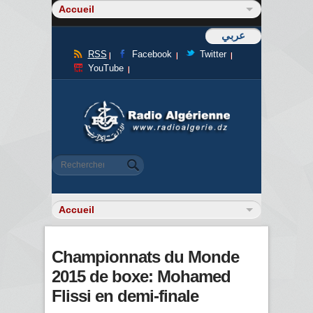
عربي
RSS
Facebook
Twitter
YouTube
Formulaire de recherche
Rechercher
Championnats du Monde
2015 de boxe: Mohamed
Flissi en demi-finale