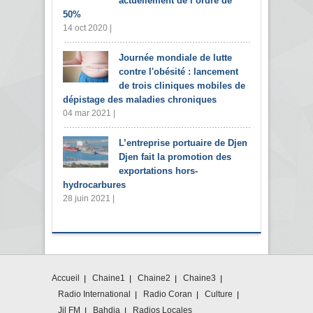
actuellement de l’ordre de
50%
14 oct 2020 |
Journée mondiale de lutte
contre l'obésité : lancement
de trois cliniques mobiles de
dépistage des maladies chroniques
04 mar 2021 |
L’entreprise portuaire de Djen
Djen fait la promotion des
exportations hors-
hydrocarbures
28 juin 2021 |
Accueil
Chaine1
Chaine2
Chaine3
Radio International
Radio Coran
Culture
Jil FM
Bahdja
Radios Locales