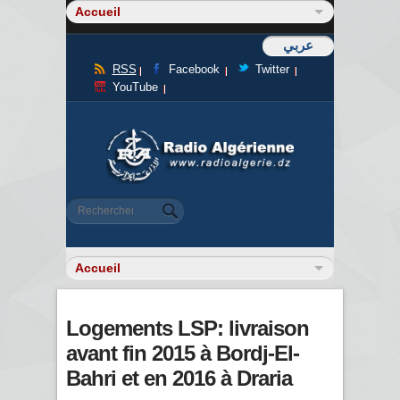
عربي
RSS
Facebook
Twitter
YouTube
Formulaire de recherche
Rechercher
Logements LSP: livraison
avant fin 2015 à Bordj-El-
Bahri et en 2016 à Draria