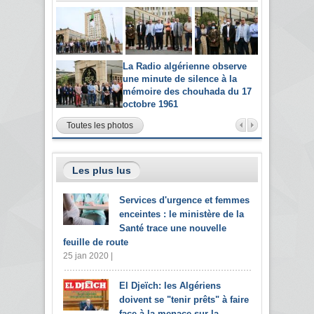
La Radio algérienne observe
une minute de silence à la
mémoire des chouhada du 17
octobre 1961
Toutes les photos
Les plus lus
Services d'urgence et femmes
enceintes : le ministère de la
Santé trace une nouvelle
feuille de route
25 jan 2020 |
El Djeïch: les Algériens
doivent se "tenir prêts" à faire
face à la menace sur la