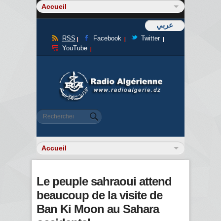
عربي
RSS
Facebook
Twitter
YouTube
Formulaire de recherche
Rechercher
Le peuple sahraoui attend
beaucoup de la visite de
Ban Ki Moon au Sahara