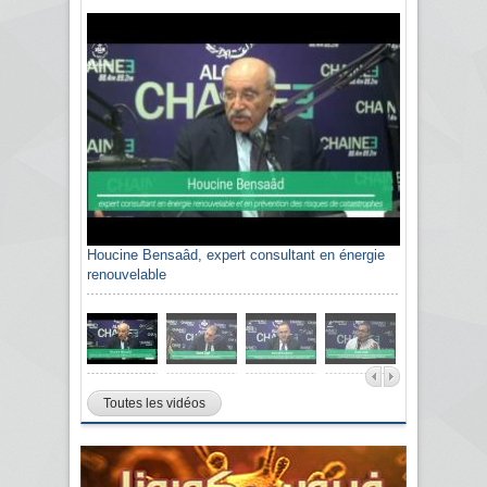
Houcine Bensaâd, expert consultant en énergie
Sami Agli, président de la Confédération
renouvelable
algérienne du patronat citoyen CAPC
Toutes les vidéos