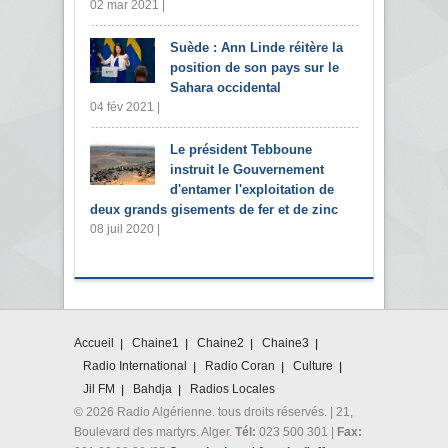
02 mar 2021 |
Suède : Ann Linde réitère la
position de son pays sur le
Sahara occidental
04 fév 2021 |
Le président Tebboune
instruit le Gouvernement
d'entamer l'exploitation de
deux grands gisements de fer et de zinc
08 juil 2020 |
Accueil
Chaine1
Chaine2
Chaine3
Radio International
Radio Coran
Culture
Jil FM
Bahdja
Radios Locales
© 2026 Radio Algérienne. tous droits réservés. | 21,
Boulevard des martyrs. Alger.
Tél:
023 500 301 |
Fax: