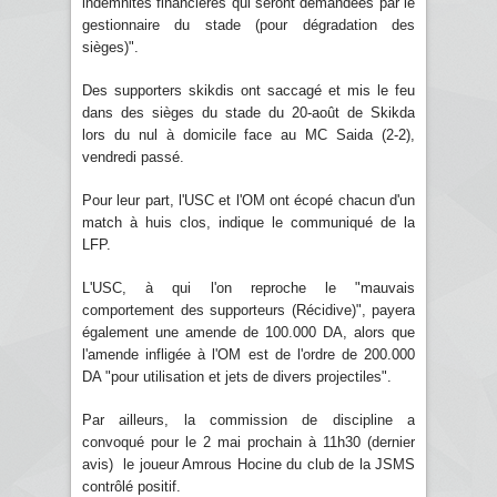
indemnités financières qui seront demandées par le
gestionnaire du stade (pour dégradation des
sièges)".
Des supporters skikdis ont saccagé et mis le feu
dans des sièges du stade du 20-août de Skikda
lors du nul à domicile face au MC Saida (2-2),
vendredi passé.
Pour leur part, l'USC et l'OM ont écopé chacun d'un
match à huis clos, indique le communiqué de la
LFP.
L'USC, à qui l'on reproche le "mauvais
comportement des supporteurs (Récidive)", payera
également une amende de 100.000 DA, alors que
l'amende infligée à l'OM est de l'ordre de 200.000
DA "pour utilisation et jets de divers projectiles".
Par ailleurs, la commission de discipline a
convoqué pour le 2 mai prochain à 11h30 (dernier
avis) le joueur Amrous Hocine du club de la JSMS
contrôlé positif.