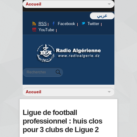
عربي
RSS
Facebook
Twitter
YouTube
Formulaire de recherche
Rechercher
Ligue de football
professionnel : huis clos
pour 3 clubs de Ligue 2