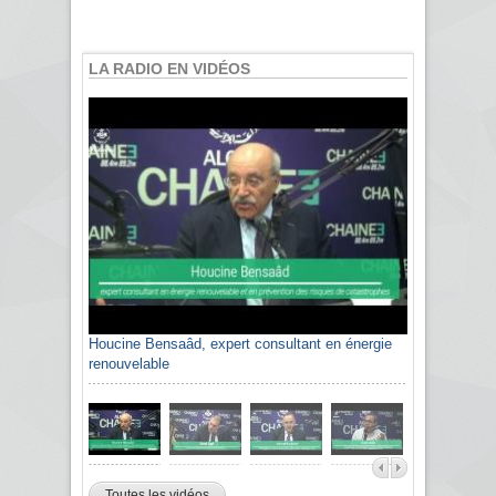
LA RADIO EN VIDÉOS
Houcine Bensaâd, expert consultant en énergie
Sami Agli, président de la Confédération
renouvelable
algérienne du patronat citoyen CAPC
Toutes les vidéos