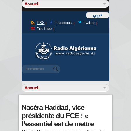
عربي
RSS
Facebook
Twitter
YouTube
Formulaire de recherche
Rechercher
Nacéra Haddad, vice-
présidente du FCE : «
l’essentiel est de mettre