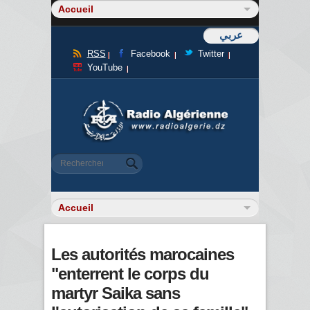
عربي
RSS
Facebook
Twitter
YouTube
Formulaire de recherche
Rechercher
Les autorités marocaines
"enterrent le corps du
martyr Saika sans