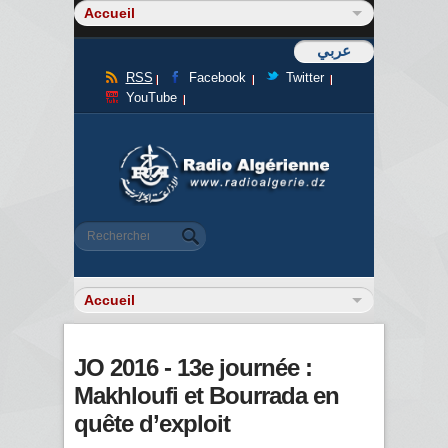
عربي
RSS
Facebook
Twitter
YouTube
Formulaire de recherche
Rechercher
JO 2016 - 13e journée :
Makhloufi et Bourrada en
quête d’exploit