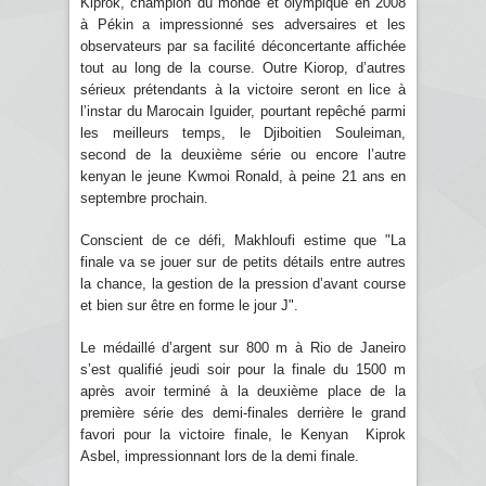
Kiprok, champion du monde et olympique en 2008
à Pékin a impressionné ses adversaires et les
observateurs par sa facilité déconcertante affichée
tout au long de la course. Outre Kiorop, d’autres
sérieux prétendants à la victoire seront en lice à
l’instar du Marocain Iguider, pourtant repêché parmi
les meilleurs temps, le Djiboitien Souleiman,
second de la deuxième série ou encore l’autre
kenyan le jeune Kwmoi Ronald, à peine 21 ans en
septembre prochain.
Conscient de ce défi, Makhloufi estime que "La
finale va se jouer sur de petits détails entre autres
la chance, la gestion de la pression d’avant course
et bien sur être en forme le jour J".
Le médaillé d’argent sur 800 m à Rio de Janeiro
s’est qualifié jeudi soir pour la finale du 1500 m
après avoir terminé à la deuxième place de la
première série des demi-finales derrière le grand
favori pour la victoire finale, le Kenyan Kiprok
Asbel, impressionnant lors de la demi finale.