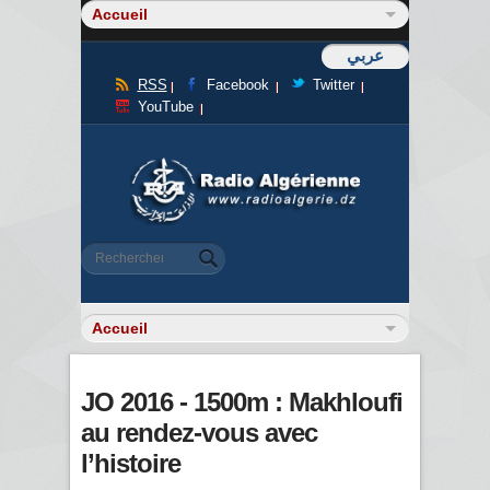
عربي
RSS
Facebook
Twitter
YouTube
Formulaire de recherche
Rechercher
JO 2016 - 1500m : Makhloufi
au rendez-vous avec
l’histoire