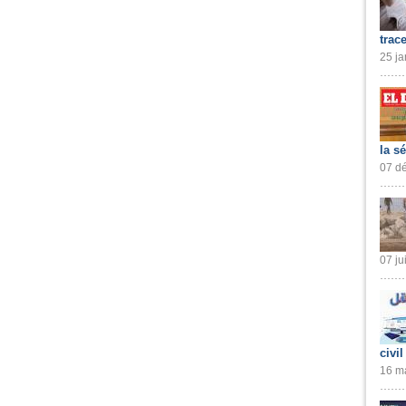
trac
25 ja
la s
07 dé
07 ju
civil
16 ma