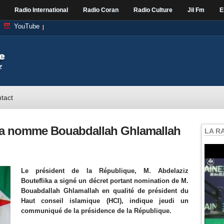
Radio International
Radio Coran
Radio Culture
Jil Fm
E
YouTube
tact
ika nomme Bouabdallah Ghlamallah
LA R
Le président de la République, M. Abdelaziz
Bouteflika a signé un décret portant nomination de M.
Bouabdallah Ghlamallah en qualité de président du
Haut conseil islamique (HCI), indique jeudi un
communiqué de la présidence de la République.