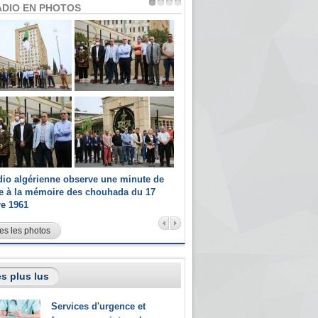
ADIO EN PHOTOS
dio algérienne observe une minute de
Les champions paralympiques 
ce à la mémoire des chouhada du 17
Radio Algérienne et recrutés 
re 1961
sportifs
es les photos
s plus lus
Services d'urgence et