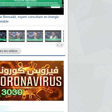
e Bensaâd, expert consultant en énergie
elable
es les vidéos