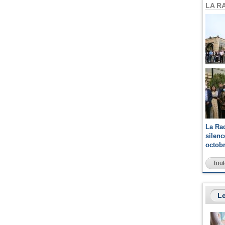
LA R
La Ra
silen
octob
Tout
Le