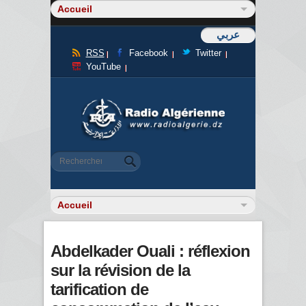
عربي
RSS
Facebook
Twitter
YouTube
Formulaire de recherche
Rechercher
Abdelkader Ouali : réflexion
sur la révision de la
tarification de