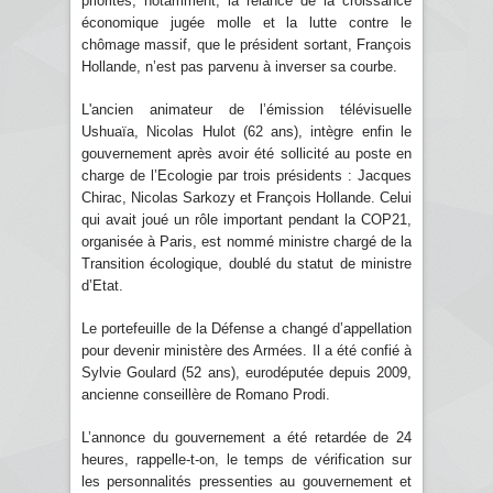
priorités, notamment, la relance de la croissance
économique jugée molle et la lutte contre le
chômage massif, que le président sortant, François
Hollande, n’est pas parvenu à inverser sa courbe.
L'ancien animateur de l’émission télévisuelle
Ushuaïa, Nicolas Hulot (62 ans), intègre enfin le
gouvernement après avoir été sollicité au poste en
charge de l’Ecologie par trois présidents : Jacques
Chirac, Nicolas Sarkozy et François Hollande. Celui
qui avait joué un rôle important pendant la COP21,
organisée à Paris, est nommé ministre chargé de la
Transition écologique, doublé du statut de ministre
d’Etat.
Le portefeuille de la Défense a changé d’appellation
pour devenir ministère des Armées. Il a été confié à
Sylvie Goulard (52 ans), eurodéputée depuis 2009,
ancienne conseillère de Romano Prodi.
L’annonce du gouvernement a été retardée de 24
heures, rappelle-t-on, le temps de vérification sur
les personnalités pressenties au gouvernement et