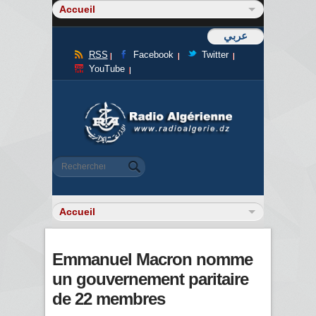
عربي
RSS
Facebook
Twitter
YouTube
Formulaire de recherche
Rechercher
Emmanuel Macron nomme
un gouvernement paritaire
de 22 membres