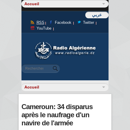
عربي
RSS
Facebook
Twitter
YouTube
Formulaire de recherche
Rechercher
Cameroun: 34 disparus
après le naufrage d'un
navire de l'armée