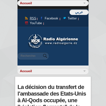
عربي
RSS
Facebook
Twitter
YouTube
Formulaire de recherche
Rechercher
La décision du transfert de
l'ambassade des Etats-Unis
à Al-Qods occupée, une