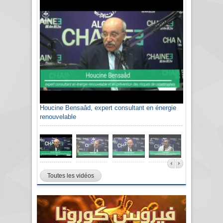
Houcine Bensaâd, expert consultant en énergie
Sami Agli, président de la Confédération
renouvelable
algérienne du patronat citoyen CAPC
Toutes les vidéos