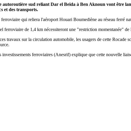
 autoroutière sud reliant Dar el Beida à Ben Aknoun vont être lanc
 et des transports.
e ferroviaire qui reliera l'aéroport Houari Boumediène au réseau ferré na
nel ferroviaire de 1,4 km nécessiteront une "restriction momentanée" de l
s travaux sur la circulation automobile, les usagers de cette Rocade son
ource.
es investissements ferroviaires (Anesrif) explique que cette nouvelle liai