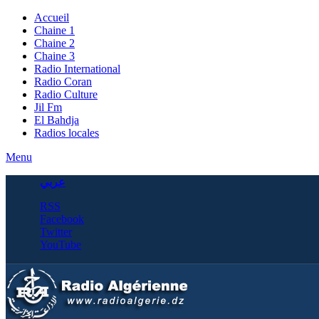
Accueil
Chaine 1
Chaine 2
Chaine 3
Radio International
Radio Coran
Radio Culture
Jil Fm
El Bahdja
Radios locales
Menu
عربي
RSS
Facebook
Twitter
YouTube