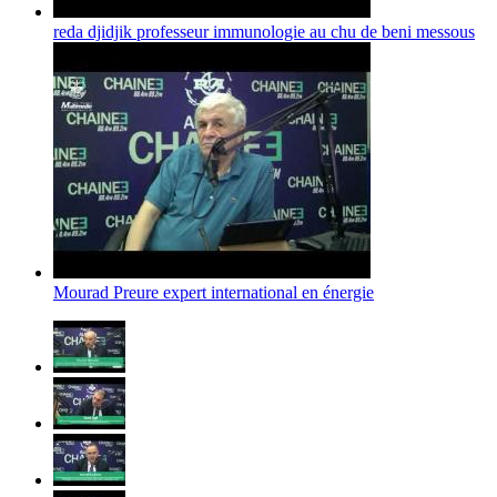
reda djidjik professeur immunologie au chu de beni messous
Mourad Preure expert international en énergie