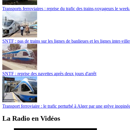
Transports ferroviaires : reprise du trafic des trains-voyageurs le wee
SNTF : pas de trains sur les lignes de banlieues et les lignes inter-ville
SNTF : reprise des navettes après deux jours d'arrêt
Transport ferroviaire : le trafic perturbé à Alger par une grève inopiné
La Radio en Vidéos