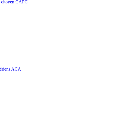
at citoyen CAPC
lgériens ACA