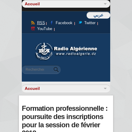
عربي
RSS
Facebook
Twitter
YouTube
Formulaire de recherche
Rechercher
Formation professionnelle :
poursuite des inscriptions
pour la session de février