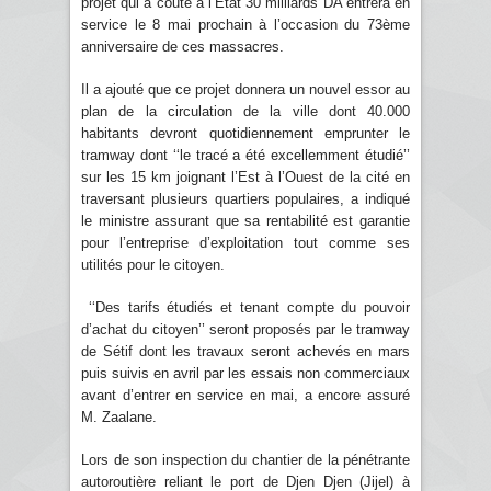
projet qui a couté à l’Etat 30 milliards DA entrera en
service le 8 mai prochain à l’occasion du 73ème
anniversaire de ces massacres.
Il a ajouté que ce projet donnera un nouvel essor au
plan de la circulation de la ville dont 40.000
habitants devront quotidiennement emprunter le
tramway dont ‘‘le tracé a été excellemment étudié’’
sur les 15 km joignant l’Est à l’Ouest de la cité en
traversant plusieurs quartiers populaires, a indiqué
le ministre assurant que sa rentabilité est garantie
pour l’entreprise d’exploitation tout comme ses
utilités pour le citoyen.
‘‘Des tarifs étudiés et tenant compte du pouvoir
d’achat du citoyen’’ seront proposés par le tramway
de Sétif dont les travaux seront achevés en mars
puis suivis en avril par les essais non commerciaux
avant d’entrer en service en mai, a encore assuré
M. Zaalane.
Lors de son inspection du chantier de la pénétrante
autoroutière reliant le port de Djen Djen (Jijel) à