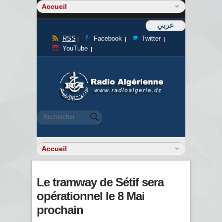
عربي
RSS
Facebook
Twitter
YouTube
Formulaire de recherche
Rechercher
Le tramway de Sétif sera
opérationnel le 8 Mai
prochain