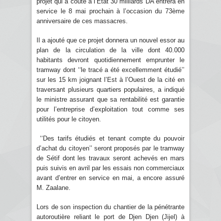
projet qui a couté à l’Etat 30 milliards DA entrera en
service le 8 mai prochain à l’occasion du 73ème
anniversaire de ces massacres.
Il a ajouté que ce projet donnera un nouvel essor au
plan de la circulation de la ville dont 40.000
habitants devront quotidiennement emprunter le
tramway dont ‘‘le tracé a été excellemment étudié’’
sur les 15 km joignant l’Est à l’Ouest de la cité en
traversant plusieurs quartiers populaires, a indiqué
le ministre assurant que sa rentabilité est garantie
pour l’entreprise d’exploitation tout comme ses
utilités pour le citoyen.
‘‘Des tarifs étudiés et tenant compte du pouvoir
d’achat du citoyen’’ seront proposés par le tramway
de Sétif dont les travaux seront achevés en mars
puis suivis en avril par les essais non commerciaux
avant d’entrer en service en mai, a encore assuré
M. Zaalane.
Lors de son inspection du chantier de la pénétrante
autoroutière reliant le port de Djen Djen (Jijel) à