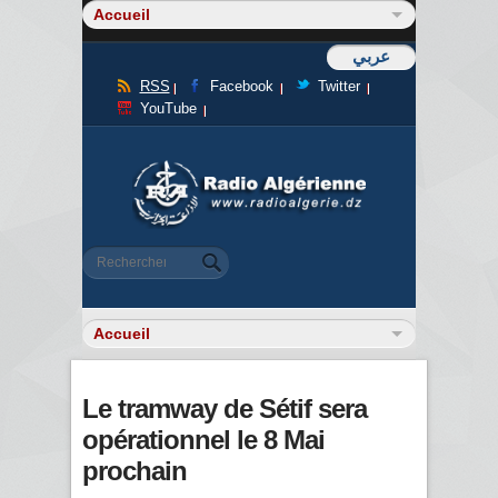
عربي
RSS
Facebook
Twitter
YouTube
Formulaire de recherche
Rechercher
Le tramway de Sétif sera
opérationnel le 8 Mai
prochain