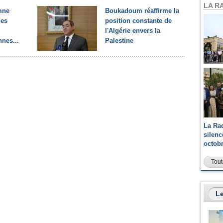
LA R
mne
Boukadoum réaffirme la
les
position constante de
l'Algérie envers la
nnes...
Palestine
La Ra
silen
octob
Tout
Le