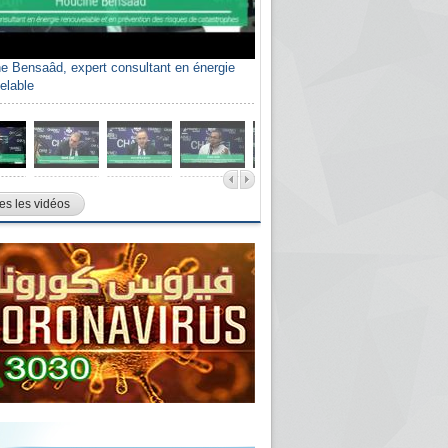
e Bensaâd, expert consultant en énergie
elable
es les vidéos