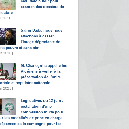
mai, date butoir pour
examen des dossiers de
idature
r 2021 |
Salim Dada: nous nous
attachons à casser
l'image dégradante de
iste pauvre et sans-abri
in 2020 |
M. Chanegriha appelle les
Algériens à veiller à la
préservation de l’unité
toriale et populaire nationale
i 2021 |
Législatives du 12 juin :
installation d'une
commission mixte pour
nir les modalités de prise en charge
dépenses de la campagne pour les