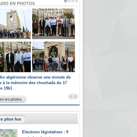
ADIO EN PHOTOS
dio algérienne observe une minute de
Les champions paralympiques 
ce à la mémoire des chouhada du 17
Radio Algérienne et recrutés 
re 1961
sportifs
es les photos
s plus lus
Elections législatives : 9