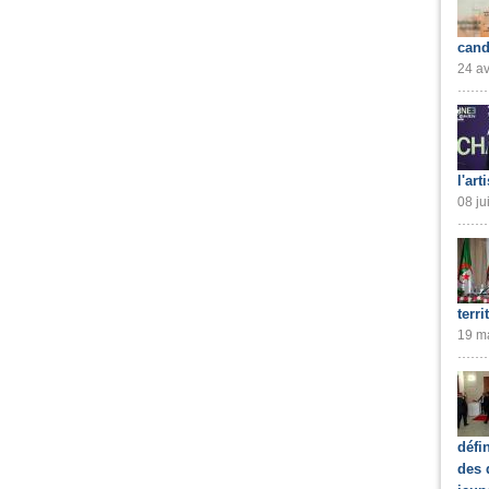
cand
24 av
l'art
08 ju
terri
19 ma
défi
des 