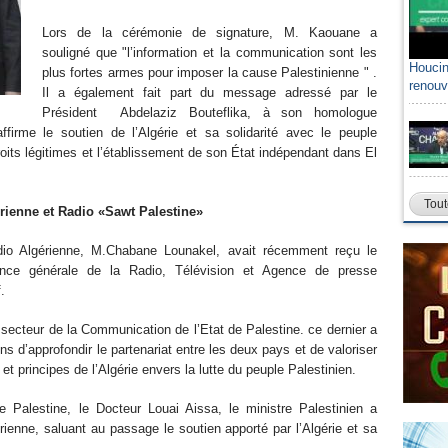
Lors de la cérémonie de signature, M. Kaouane a
souligné que "l’information et la communication sont les
Houcin
plus fortes armes pour imposer la cause Palestinienne " .
renouv
Il a également fait part du message adressé par le
Président Abdelaziz Bouteflika, à son homologue
irme le soutien de l’Algérie et sa solidarité avec le peuple
oits légitimes et l’établissement de son État indépendant dans El
Tout
érienne et Radio «Sawt Palestine»
adio Algérienne, M.Chabane Lounakel, avait récemment reçu le
tance générale de la Radio, Télévision et Agence de presse
.
ecteur de la Communication de l’Etat de Palestine. ce dernier a
 d’approfondir le partenariat entre les deux pays et de valoriser
 et principes de l’Algérie envers la lutte du peuple Palestinien.
Palestine, le Docteur Louai Aissa, le ministre Palestinien a
rienne, saluant au passage le soutien apporté par l’Algérie et sa